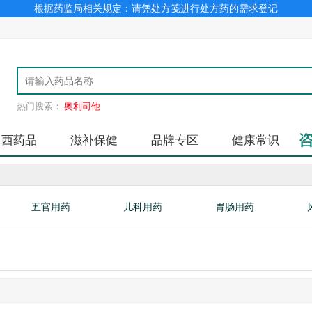
根据药监局相关规定：请凭处方笺进行处方药的需求登记
热门搜索：
奥利司他
中西药品
滋补保健
品牌专区
健康常识
五官用药
儿科用药
胃肠用药
糖尿病类
补气益血
口腔用药