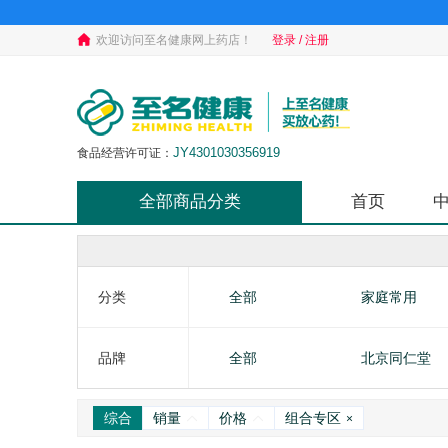
欢迎访问至名健康网上药店！
登录 / 注册
JY4301030356919
食品经营许可证：
全部商品分类
首页
分类
全部
家庭常用
维矿物质
肝胆胰类
品牌
全部
北京同仁堂
综合
销量
价格
组合专区
×