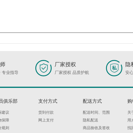
师
厂家授权
隐
 专业指导
厂家授权 品质护航
安心
员俱乐部
支付方式
配送方式
购
诉建议
货到付款
配送时间、范围
关
物保障
网上支付
隐私配送
用
分规则
商品验收及签收
找