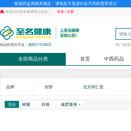
根据药监局相关规定：请凭处方笺进行处方药的需求登记
欢迎访问至名健康网上药店！
登录 / 注册
湘BA7310602
热门搜索
药品经营许可证：
全部商品分类
首页
中西药品
品牌
全部
北京同仁堂
综合
销量
价格
减肥瘦身
×