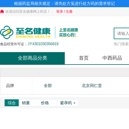
根据药监局相关规定：请凭处方笺进行处方药的需求登记
欢迎访问至名健康网上药店！
登录 / 注册
JY4301030356919
热门搜索
食品经营许可证：
全部商品分类
首页
中西药品
品牌
全部
北京同仁堂
综合
销量
价格
避孕药
×