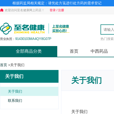
根据药监局相关规定：请凭处方笺进行处方药的需求登记
欢迎访问至名健康网上药店！
登录 / 注册
91430103MA4QY8G07P
热门搜索
营业执照：
JY4301030356919
食品经营许可证：
湘BA7310602
药品经营许可证：
全部商品分类
首页
中西药品
湘长市场监械经营许号20200220
医疗器械许可证：
湘长食药监械经营备2020D0057
第二类医疗器械许可证：
（湘）-非经营性-2020-0030
互联网药品信息服务资格证：
首页
>
关于我们
关于我们
关于我们
关于我们
联系我们
关于我们