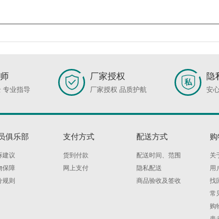
师
厂家授权
隐
 专业指导
厂家授权 品质护航
安心
员俱乐部
支付方式
配送方式
购
诉建议
货到付款
配送时间、范围
关
物保障
网上支付
隐私配送
用
分规则
商品验收及签收
找
常
购
患