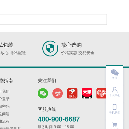
私包装
放心选购
放心 隐私配送
价格实惠 交易安全

微信
物指南
关注我们

于我们
个人中心
户登录

回密码
客服热线
手机购买
见问题
400-900-6687
物流程
服务时间 9:00—18:00
者知情同意书