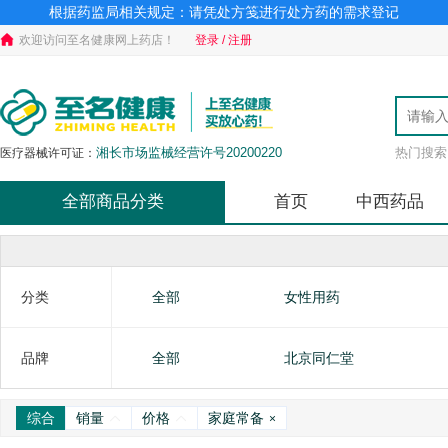
根据药监局相关规定：请凭处方笺进行处方药的需求登记
欢迎访问至名健康网上药店！
登录 / 注册
湘长市场监械经营许号20200220
热门搜索
医疗器械许可证：
全部商品分类
首页
中西药品
分类
全部
女性用药
品牌
全部
北京同仁堂
综合
销量
价格
家庭常备
×