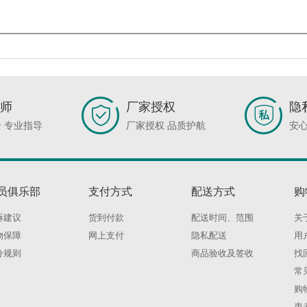
师
厂家授权
隐
 专业指导
厂家授权 品质护航
安心
员俱乐部
支付方式
配送方式
购
诉建议
货到付款
配送时间、范围
关
物保障
网上支付
隐私配送
用
分规则
商品验收及签收
找
常
购
患