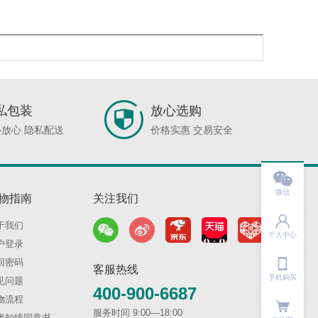
私包装
放心选购
放心 隐私配送
价格实惠 交易安全

微信
物指南
关注我们

于我们
个人中心
户登录

回密码
客服热线
手机购买
见问题
400-900-6687
物流程
服务时间 9:00—18:00
者知情同意书